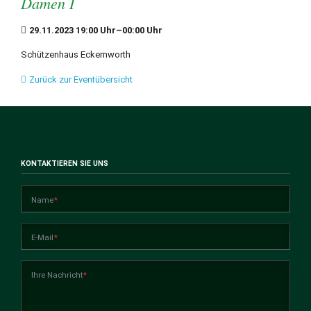
Damen I
29.11.2023 19:00 Uhr–00:00 Uhr
Schützenhaus Eckernworth
Zurück zur Eventübersicht
KONTAKTIEREN SIE UNS
Pflichtfeld
Name
*
Pflichtfeld
E-Mail
*
Pflichtfeld
Ihre Nachricht
*