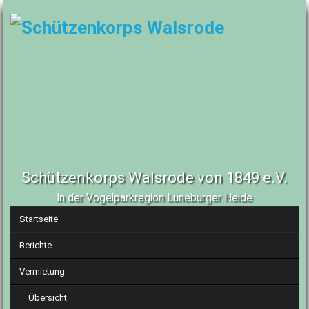
Schützenkorps Walsrode von 1849 e.V.
In der Vogelparkregion Lüneburger Heide
Navigation
Startseite
überspringen
Berichte
Vermietung
Übersicht