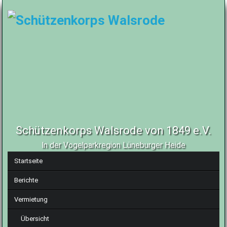
Schützenkorps Walsrode von 1849 e.V.
In der Vogelparkregion Lüneburger Heide
Navigation
Startseite
überspringen
Berichte
Vermietung
Übersicht