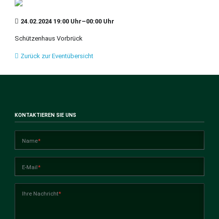
24.02.2024 19:00 Uhr–00:00 Uhr
Schützenhaus Vorbrück
Zurück zur Eventübersicht
KONTAKTIEREN SIE UNS
Pflichtfeld
Name
*
Pflichtfeld
E-Mail
*
Pflichtfeld
Ihre Nachricht
*