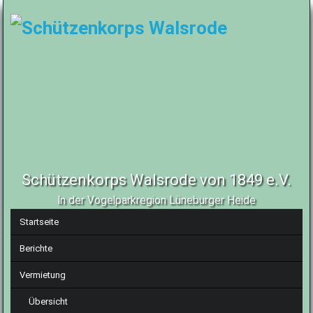
Schützenkorps Walsrode von 1849 e.V.
In der Vogelparkregion Lüneburger Heide
Navigation
Startseite
überspringen
Berichte
Vermietung
Übersicht