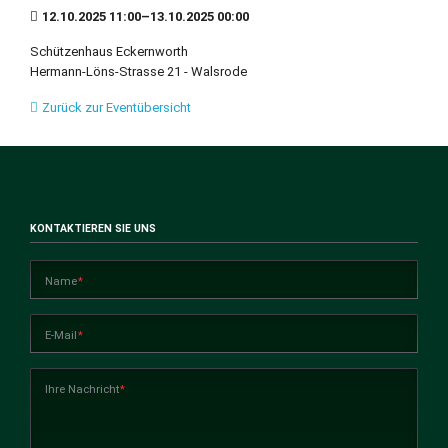
12.10.2025 11:00–13.10.2025 00:00
Schützenhaus Eckernworth
Hermann-Löns-Strasse 21 - Walsrode
Zurück zur Eventübersicht
KONTAKTIEREN SIE UNS
Pflichtfeld
Name
*
Pflichtfeld
E-Mail
*
Pflichtfeld
Ihre Nachricht
*