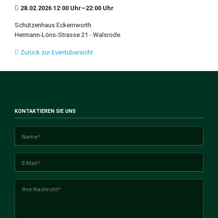
28.02.2026 12:00 Uhr–22:00 Uhr
Schützenhaus Eckernworth
Hermann-Löns-Strasse 21 - Walsrode
Zurück zur Eventübersicht
KONTAKTIEREN SIE UNS
Pflichtfeld
Name
*
Pflichtfeld
E-Mail
*
Pflichtfeld
Ihre Nachricht
*