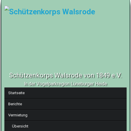
Schützenkorps Walsrode von 1849 e.V.
In der Vogelparkregion Lüneburger Heide
Navigation
Startseite
überspringen
Berichte
Vermietung
Übersicht