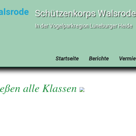
Schützenkorps Walsrode 
In der Vogelparkregion Lüneburger Heide
Navigation
Startseite
Berichte
Vermie
überspringen
ießen alle Klassen