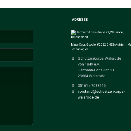
ADRESSE
Maps Data: Google, ©2022 CNES/Astrium, M
Technologies
Schützenkorps Walsrode
von 1849 e.V.
Hermann-Löns-Str. 21
29664 Walsrode
05161 / 7038216
vorstand@schuetzenkorps-
walsrode.de