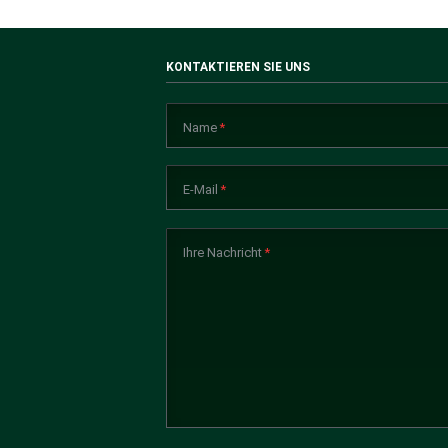
KONTAKTIEREN SIE UNS
Pflichtfeld
Name
*
Pflichtfeld
E-Mail
*
Pflichtfeld
Ihre Nachricht
*