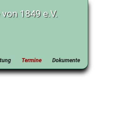
von 1849 e.V.
tung
Termine
Dokumente