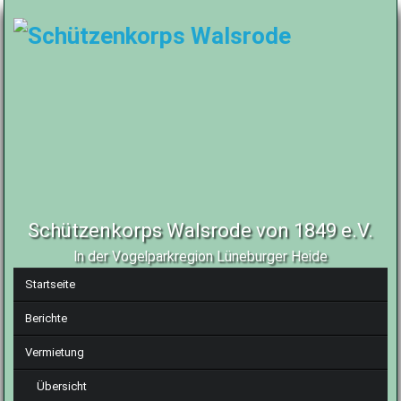
Schützenkorps Walsrode von 1849 e.V.
In der Vogelparkregion Lüneburger Heide
Navigation
Startseite
überspringen
Berichte
Vermietung
Übersicht