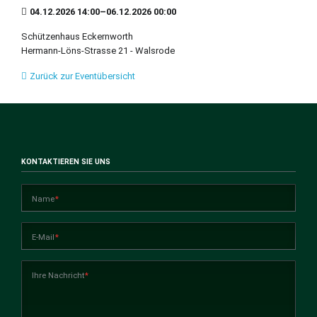
04.12.2026 14:00–06.12.2026 00:00
Schützenhaus Eckernworth
Hermann-Löns-Strasse 21 - Walsrode
Zurück zur Eventübersicht
KONTAKTIEREN SIE UNS
Pflichtfeld
Name
*
Pflichtfeld
E-Mail
*
Pflichtfeld
Ihre Nachricht
*